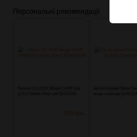
Персональні рекомендації
Патрон CCI 22LR Stinger CPHP 32gr
Балон газовий Sabre Re
(2,07г) 500м/с /50шт уп/ (3003334)
конус з кліпсою (4290114
710 грн.