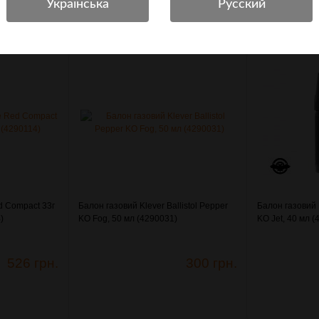
d Compact 33г
Балон газовий Klever Ballistol Pepper
Балон газовий K
)
KO Fog, 50 мл (4290031)
KO Jet, 40 мл 
526 грн.
300 грн.