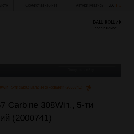
істо
Особистий кабінет
Авторизуватись
UA |
RU
ВАШ КОШИК
Товарів немає
8Win., 5-ти заряд.магазин фіксований (2000741)
7 Carbine 308Win., 5-ти
ний (2000741)