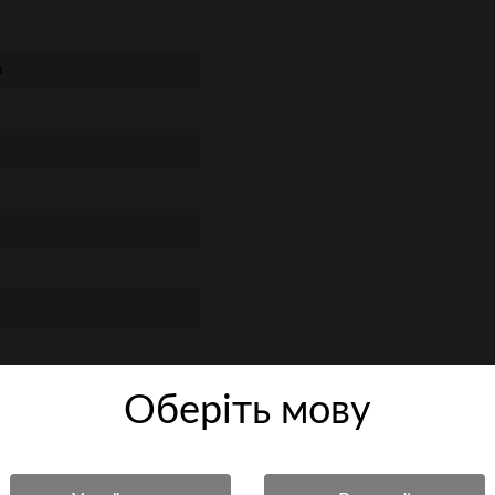
a
Оберiть мову
бка