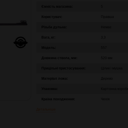
Ємність магазина:
5
Користувач:
Правша
Різьба дульна:
Немає
Вага, кг:
3,3
Модель:
557
Довжина ствола, мм:
520 мм
Прицільні пристосування:
Цілик і мушка
Матеріал ложа:
Дерево
Упаковка:
Картонна короб
Країна походження:
Чехія
Детальніше