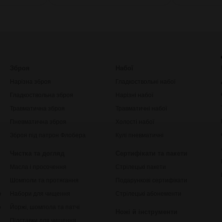
Зброя
Набої
Нарізна зброя
Гладкоствольні набої
Гладкоствольна зброя
Нарізні набої
Травматична зброя
Травматичні набої
Пневматична зброя
Холості набої
Зброя під патрон Флобера
Кулі пневматичні
Чистка та догляд
Сертифікати та пакети
Масла і просочення
Стрілецькі пакети
Шомполи та протягання
Подарункові сертифікати
ки
Набори для чищення
Стрілецькі абонементи
рільби
Йоржі, шомпола та патчі
Ножі й інструменти
Підставки для чищення