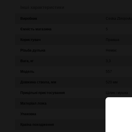
Інші характеристики
Виробник
Ceska Zbrojovk
Ємність магазина
5
Користувач
Правша
Різьба дульна
Немає
Вага, кг
3,3
Модель
557
Довжина ствола, мм
520 мм
Прицільні пристосування
Цілик і мушка
Матеріал ложа
Дерево
Упаковка
Картонна коро
Країна походження
Чехія