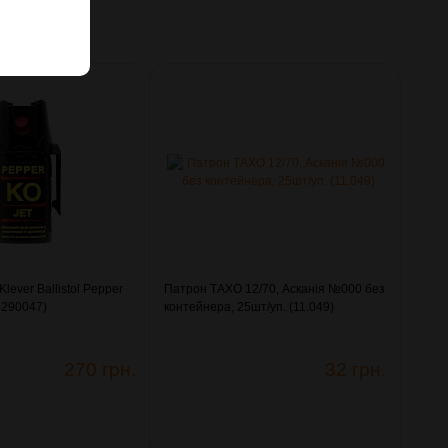
lever Ballistol Pepper
Патрон ТАХО 12/70, Асканія №000 без
(4290047)
контейнера, 25шт/уп. (11.049)
270 грн.
32 грн.