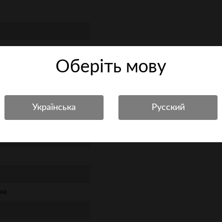
Оберiть мову
бка