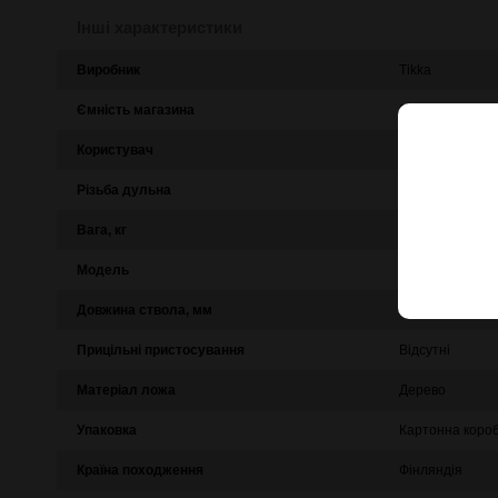
Інші характеристики
Виробник
Tikka
Ємність магазина
3
Користувач
Правша
Різьба дульна
Є
Вага, кг
3
Модель
T3x
Довжина ствола, мм
510 мм
Прицільні пристосування
Відсутні
Матеріал ложа
Дерево
Упаковка
Картонна коро
Країна походження
Фінляндія