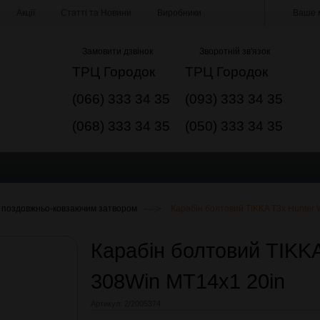
Акції
Статті та Новини
Виробники
Ваше м
Замовити дзвінок
Зворотній зв'язок
ТРЦ Городок
ТРЦ Городок
(066) 333 34 35
(093) 333 34 35
(068) 333 34 35
(050) 333 34 35
 поздовжньо-ковзаючим затвором
Карабін болтовий TIKKA T3x Hunter
Карабін болтовий TIKK
308Win MT14x1 20in
Артикул:
2/2005374