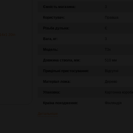
Ємність магазина:
3
Користувач:
Правша
Різьба дульна:
Є
Вага, кг:
3
Модель:
T3x
Довжина ствола, мм:
510 мм
Прицільні пристосування:
Відсутні
Матеріал ложа:
Дерево
Упаковка:
Картонна короб
Країна походження:
Фінляндія
Детальніше