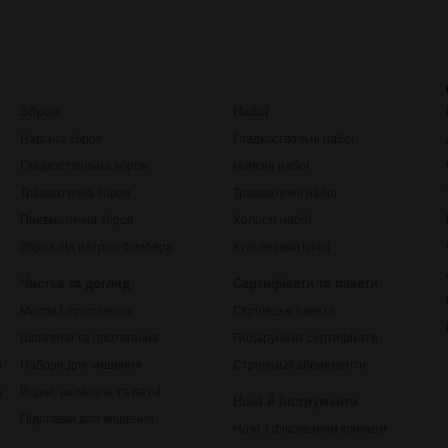
Зброя
Набої
Нарізна зброя
Гладкоствольні набої
Гладкоствольна зброя
Нарізні набої
Травматична зброя
Травматичні набої
Пневматична зброя
Холості набої
Зброя під патрон Флобера
Кулі пневматичні
Чистка та догляд
Сертифікати та пакети
Масла і просочення
Стрілецькі пакети
Шомполи та протягання
Подарункові сертифікати
ки
Набори для чищення
Стрілецькі абонементи
рільби
Йоржі, шомпола та патчі
Ножі й інструменти
Підставки для чищення
Ножі з фіксованим клинком