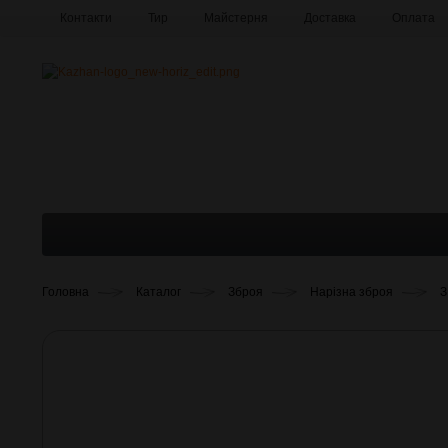
Контакти
Тир
Майстерня
Доставка
Оплата
Про компанію
Галерея
Головна
Каталог
Зброя
Нарізна зброя
З