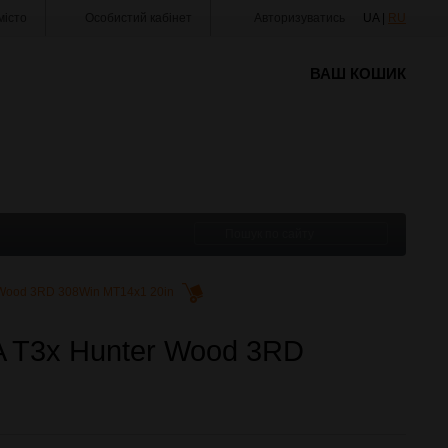
істо
Особистий кабінет
Авторизуватись
UA |
RU
ВАШ КОШИК
 Wood 3RD 308Win MT14x1 20in
A T3x Hunter Wood 3RD