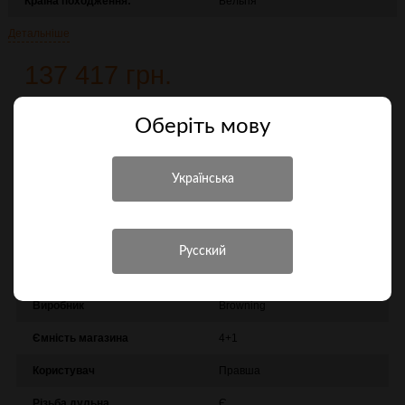
Країна походження:
Бельгія
Детальніше
137 417 грн.
Повідомити про надходження
Оберiть мову
Порівняти
Характеристики
Інші характеристики
Виробник
Browning
Ємність магазина
4+1
Користувач
Правша
Різьба дульна
Є