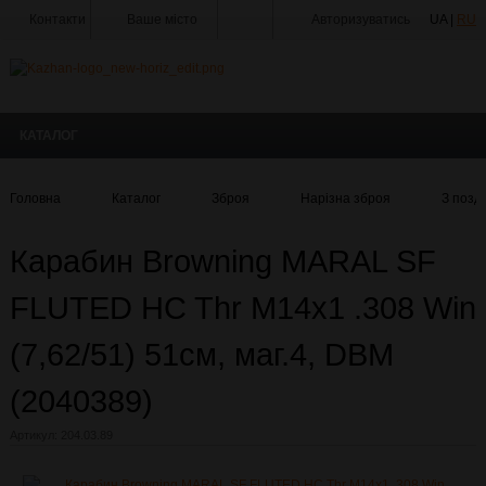
Контакти
Ваше місто
Авторизуватись
UA |
RU
Тир
Майстерня
КАТАЛОГ
Доставка
Оплата
Головна
Каталог
Зброя
Нарізна зброя
З позд
Акції
Карабин Browning MARAL SF
Статті
та
Новини
FLUTED HC Thr M14x1 .308 Win
Виробники
(7,62/51) 51см, маг.4, DBM
Про
компанію
(2040389)
Галерея
Артикул:
204.03.89