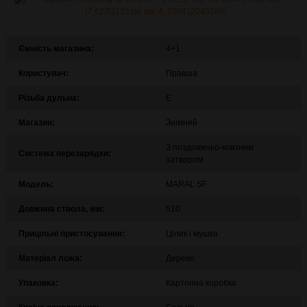
Ємність магазина:
4+1
Користувач:
Правша
Різьба дульна:
Є
Магазин:
Знімний
З поздовжньо-ковзним
Система перезарядки:
затвором
Модель:
MARAL SF
Довжина ствола, мм:
510
Прицільні пристосування:
Цілик і мушка
Матеріал ложа:
Дерево
Упаковка:
Картонна коробка