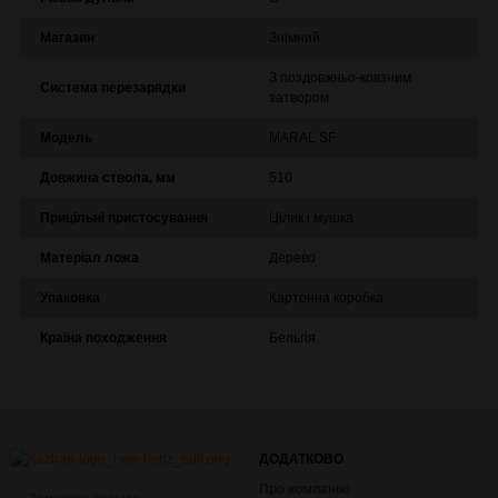
Магазин
Знімний
З поздовжньо-ковзним
Система перезарядки
затвором
Модель
MARAL SF
Довжина ствола, мм
510
Прицільні пристосування
Цілик і мушка
Матеріал ложа
Дерево
Упаковка
Картонна коробка
Країна походження
Бельгія
ДОДАТКОВО
Про компанію