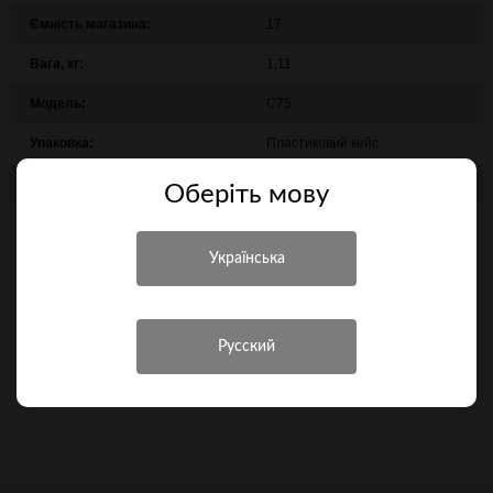
Ємність магазина:
17
Вага, кг:
1,11
Модель:
С75
Упаковка:
Пластиковий кейс
Тип боєприпасів:
Шумові патрони
Оберiть мову
Країна походження:
Турція
3 972 грн.
Повідомити про надходження
Порівняти