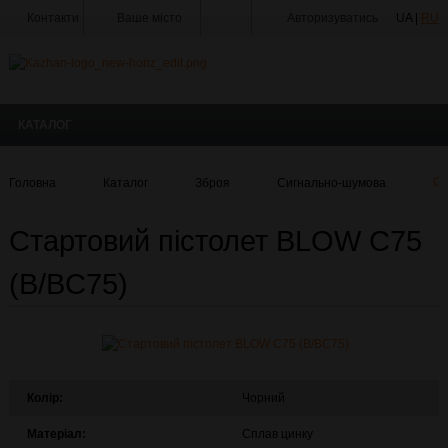
Контакти
Ваше місто
Авторизуватись
UA |
RU
Тир
Майстерня
КАТАЛОГ
Доставка
Оплата
Головна
Каталог
Зброя
Сигнально-шумова
Ст
Акції
Стартовий пістолет BLOW C75
Статті
та
Новини
(B/BC75)
Виробники
Про
компанію
Галерея
Колір:
Чорний
Матеріал:
Сплав цинку