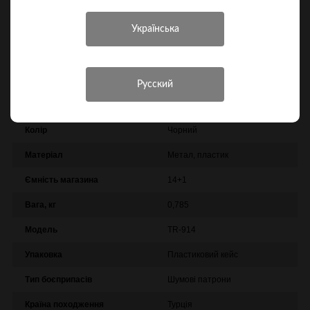
Характеристики
Інші характеристики
Виробник
Blow
Колір
Чорний
Матеріал
Метал, пластик
Ємність магазина
14+1
Вага, кг
0,785
Модель
TR-914
Упаковка
Пластиковий кейс
Тип боєприпасів
Шумові патрони
Країна походження
Турція