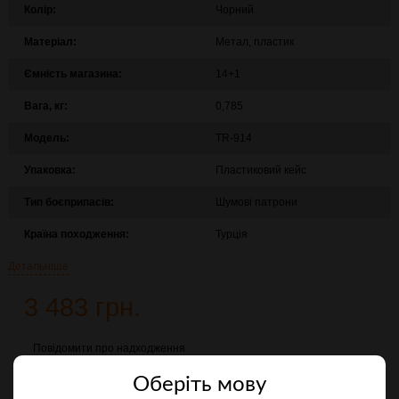
Колір:
Чорний
Матеріал:
Метал, пластик
Ємність магазина:
14+1
Вага, кг:
0,785
Модель:
TR-914
Упаковка:
Пластиковий кейс
Тип боєприпасів:
Шумові патрони
Країна походження:
Турція
Детальніше
3 483 грн.
Повідомити про надходження
Оберiть мову
Порівняти