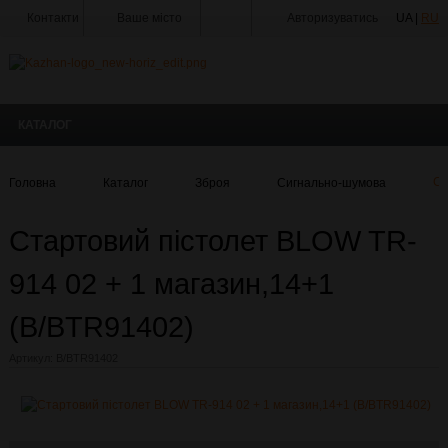
Контакти
Ваше місто
Авторизуватись
UA |
RU
Тир
Майстерня
КАТАЛОГ
Доставка
Оплата
Головна
Каталог
Зброя
Сигнально-шумова
Ст
Акції
Стартовий пістолет BLOW TR-
Статті
та
Новини
914 02 + 1 магазин,14+1
Виробники
(B/BTR91402)
Про
Артикул:
B/BTR91402
компанію
Галерея