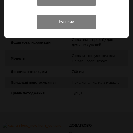
Інші характеристики
Виробник
Hatsan
Ствол имеет резьбу для
Додаткова інформація
дульных сужений
Стволы к полуавтоматам
Модель
Hatsan Escort Dynova
Довжина ствола, мм
760 мм
Прицільні пристосування
Прицільна планка з мушкою
Країна походження
Турція
ДОДАТКОВО