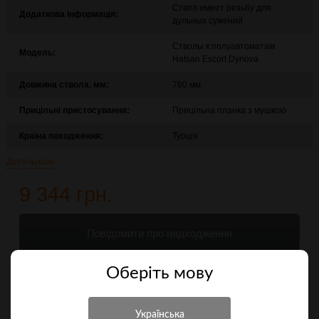
Ствол имеет резьбу для
Додаткова інформація:
дульных сужений
Стволы к полуавтоматам
Модель:
Hatsan Escort Dynova
Довжина ствола, мм:
760 мм
Прицільні пристосування:
Прицільна планка з мушкою
Країна походження:
Турція
Детальніше
9 344 грн.
Повідомити про надходження
Оберiть мову
Порівняти
Характеристики