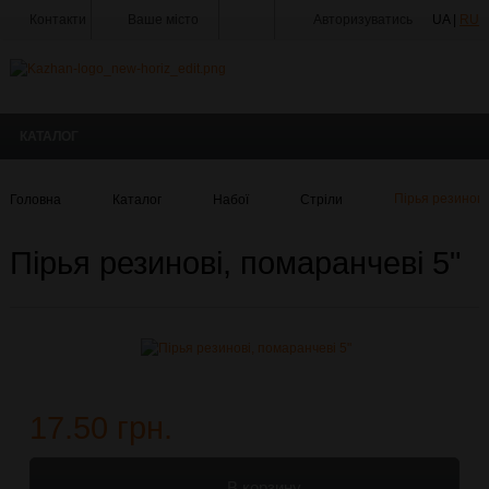
Контакти
Ваше місто
Авторизуватись
UA |
RU
Тир
Майстерня
КАТАЛОГ
Доставка
Оплата
Головна
Каталог
Набої
Стріли
Пірья резинові
Акції
Пірья резинові, помаранчеві 5"
Статті
та
Новини
Виробники
Про
компанію
17.50 грн.
Галерея
В корзину