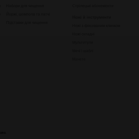
ки
Набори для чищення
Стрілецькі абонементи
рільби
Йоржі, шомпола та патчі
Ножі й інструменти
Підставки для чищення
Ножі з фіксованим клинком
Ножі складні
Мультитули
Мечі і шаблі
Мачете
ава.