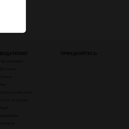
ДОДАТКОВО
ПРИЄДНУЙТЕСЬ
Про компанію
Доставка
Оплата
Тир
Послуги майстерні
Статті та огляди
Акції
Виробники
Контакти