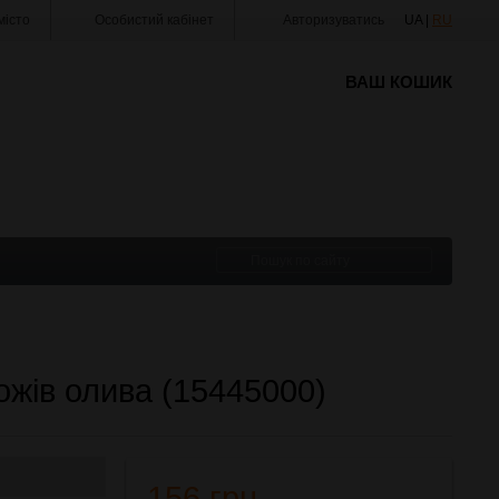
істо
Особистий кабінет
Авторизуватись
UA |
RU
ВАШ КОШИК
ожів олива (15445000)
156 грн.