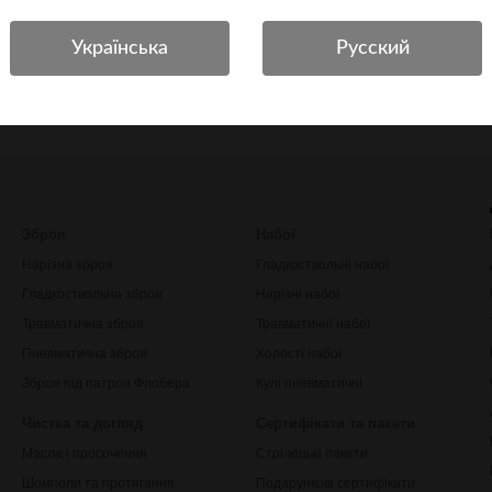
Зброя
Набої
Нарізна зброя
Гладкоствольні набої
Гладкоствольна зброя
Нарізні набої
Травматична зброя
Травматичні набої
Пневматична зброя
Холості набої
Зброя під патрон Флобера
Кулі пневматичні
Чистка та догляд
Сертифікати та пакети
Масла і просочення
Стрілецькі пакети
Шомполи та протягання
Подарункові сертифікати