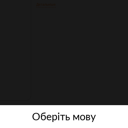
Детальніше
Оберiть мову