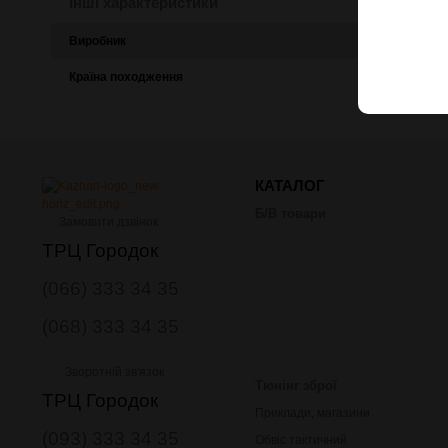
Інші характеристики
Виробник
MIL-TEC
Країна походження
Німеччина
КАТАЛОГ
Б/В товари
Замовити дзвінок
ТРЦ Городок
(066) 333 34 35
(068) 333 34 35
Зворотній зв'язок
Тюнінг зброї
ТРЦ Городок
Приклади, магазини
(093) 333 34 35
Обвіс тактичний