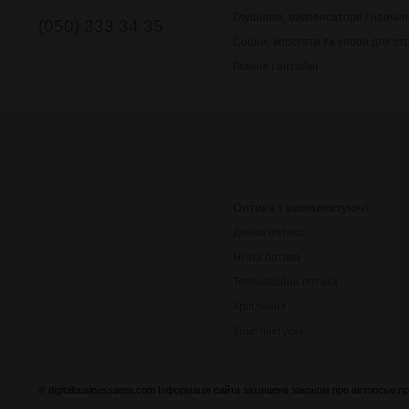
Глушники, компенсатори і наочни
(050) 333 34 35
Сошки, верстати та упори для ст
Ремені і антабки
Оптика і комплектуючі
Денна оптика
Нічна оптика
Тепловізійна оптика
Кріплення
Комплектуючі
© digitalbusinessarea.com Інформація сайта захищена законом про авторські пр