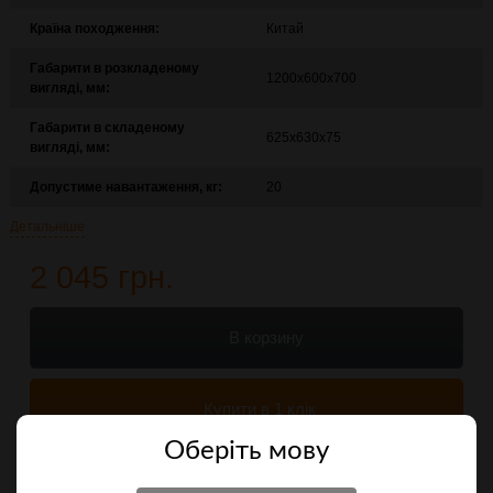
Країна походження:
Китай
Габарити в розкладеному
1200х600х700
вигляді, мм:
Габарити в складеному
625х630х75
вигляді, мм:
Допустиме навантаження, кг:
20
Детальніше
2 045 грн.
В корзину
Купити в 1 клік
Оберiть мову
Порівняти