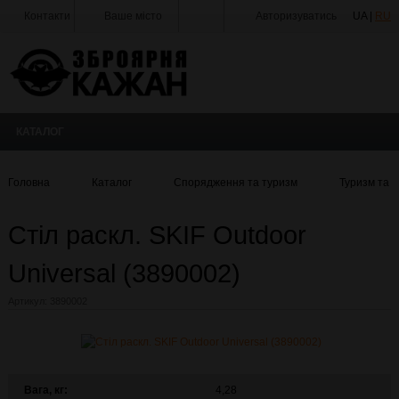
Контакти
Ваше місто
Авторизуватись
UA |
RU
Тир
Майстерня
Доставка
КАТАЛОГ
Оплата
Акції
Головна
Каталог
Спорядження та туризм
Туризм та к
Статті
та
Стіл раскл. SKIF Outdoor
Новини
Universal (3890002)
Виробники
Артикул:
3890002
Про
компанію
Галерея
Вага, кг:
4,28