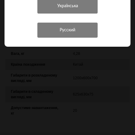
Характеристики
Інші характеристики
Виробник
Skif
Вага, кг
4,28
Країна походження
Китай
Габарити в розкладеному
1200х600х700
вигляді, мм
Габарити в складеному
625х630х75
вигляді, мм
Допустиме навантаження,
20
кг