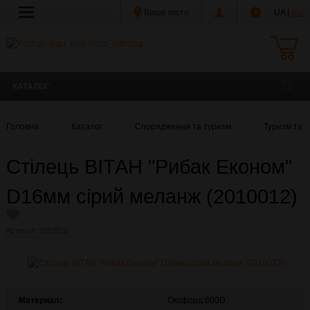
Ваше місто
UA |
RU
КАТАЛОГ
Головна
Каталог
Спорядження та туризм
Туризм та к
Стілець ВІТАН "Рибак Економ"
D16мм сірий меланж (2010012)
Артикул:
2010012
Материал:
Оксфорд 600D