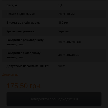
Вага, кг:
1,1
Розмір сидіння, мм:
280х310 мм
Висота до сидіння, мм:
380 мм
Країна походження:
Україна
Габарити в розкладеному
380х340х280 мм
вигляді, мм:
Габарити в складеному
480х340х40 мм
вигляді, мм:
Допустиме навантаження, кг:
90 кг
Детальніше
175.50 грн.
Повідомити про надходження