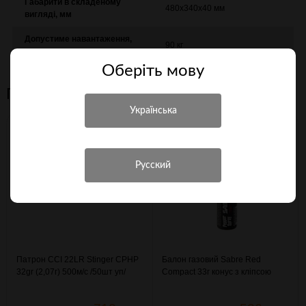
Габарити в складеному
480х340х40 мм
вигляді, мм
Допустиме навантаження,
90 кг
кг
Оберiть мову
Персональні рекомендації
Патрон CCI 22LR Stinger CPHP
Балон газовий Sabre Red
32gr (2,07г) 500м/с /50шт уп/
Compact 33г конус з кліпсою
(3003334)
(4290114)