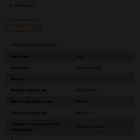
Порівняти
Характеристики
Інші характеристики
Виробник
Vitan
Материал
Оксфорд 600D
Вага, кг
1,1
Розмір сидіння, мм
280х310 мм
Висота до сидіння, мм
380 мм
Країна походження
Україна
Габарити в розкладеному
380х340х280 мм
вигляді, мм