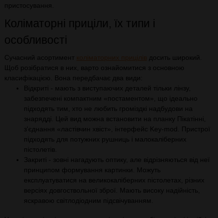
пристосування.
Коліматорні приціли, їх типи і
особливості
Сучасний асортимент
коліматорних прицілів
досить широкий.
Щоб розібратися в них, варто ознайомитися з основною
класифікацією. Вона передбачає два види:
Відкриті - мають з виступаючих деталей тільки лінзу,
забезпечені компактним «постаментом», що ідеально
підходять тим, хто не любить громіздкі надбудови на
знарядді. Цей вид можна встановити на планку Пікатінні,
з'єднання «ластівчин хвіст», інтерфейс Key-mod. Пристрої
підходять для потужних рушниць і малокаліберних
пістолетів.
Закриті - зовні нагадують оптику, але відрізняються від неї
принципом формування картинки. Можуть
експлуатуватися на великокаліберних пістолетах, різних
версіях довгоствольної зброї. Мають високу надійність,
яскравою світлодіодним підсвічуванням.