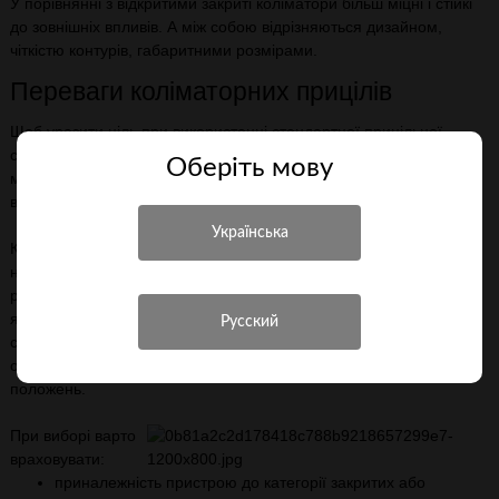
У порівнянні з відкритими закриті коліматори більш міцні і стійкі
до зовнішніх впливів. А між собою відрізняються дизайном,
чіткістю контурів, габаритними розмірами.
Переваги коліматорних прицілів
Щоб уразити ціль при використанні стандартної прицільної
системи, необхідно точно поєднати мішень, цілик і
Оберiть мову
мушку.Оскільки всі ці елементи знаходяться від очей на різній
відстані, завдання видається досить складною.
Коліматорні приціли позбавляють своїх власників від подібних
незручностей. Вони дозволяють знизити концентрацію і
розслаблено відстежувати мета: прицільна мітка видно в будь-
яких умовах, на будь-якому видаленні від очей, навіть при
сильному нахилі голови. Це властивість забезпечує стрілку
очевидна перевага при стрільбі з фізіологічно незручних
положень.
При виборі варто
враховувати:
приналежність пристрою до категорії закритих або