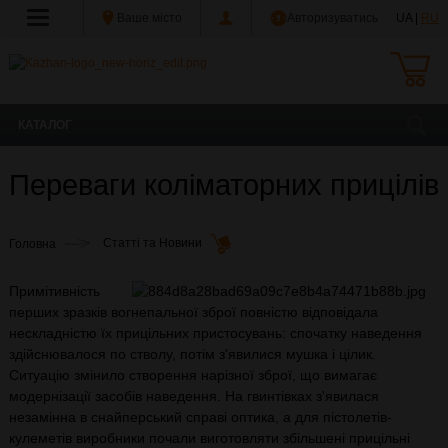
Ваше місто
Авторизуватись
UA |
RU
КАТАЛОГ
Переваги коліматорних прицілів
Головна
Статті та Новини
Примітивність
перших зразків вогнепальної зброї повністю відповідала
нескладністю їх прицільних пристосувань: спочатку наведення
здійснювалося по стволу, потім з'явилися мушка і цілик.
Ситуацію змінило створення нарізної зброї, що вимагає
модернізації засобів наведення. На гвинтівках з'явилася
незамінна в снайперський справі оптика, а для пістолетів-
кулеметів виробники почали виготовляти збільшені прицільні