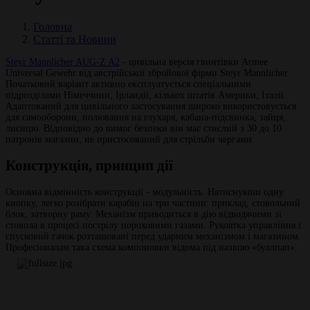
Головна
Статті та Новини
Steyr Mannlicher AUG-Z A2
- цивільна версія гвинтівки Armee
Universal Gewehr від австрійської збройової фірми Steyr Mannlicher.
Початковий варіант активно експлуатується спеціальними
підрозділами Німеччини, Ірландії, кількох штатів Америки, Італії.
Адаптований для цивільного застосування широко використовується
для самооборони, полювання на глухаря, кабана-підсвинка, зайця,
лисицю. Відповідно до вимог безпеки він має стислий з 30 до 10
патронів магазин, не пристосований для стрільби чергами.
Конструкція, принцип дії
Основна відмінність конструкції - модульність. Натиснувши одну
кнопку, легко розібрати карабін на три частини: приклад, стовольний
блок, затворну раму. Механізм приводиться в дію відводячими зі
стовола в процесі пострілу пороховими газами. Рукоятка управління і
спусковий гачок розташовані перед ударним механізмом і магазином.
Професіоналам така схема компоновки відома під назвою «буллпап».