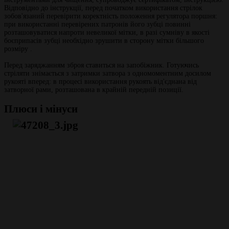
Відповідно до інструкції, перед початком використання стрілок
зобов'язаний перевірити коректність положення регулятора поршня:
при використанні перевірених патронів його зубці повинні
розташовуватися напроти невеликої мітки, в разі сумніву в якості
боєприпасів зубці необхідно зрушити в сторону мітки більшого
розміру .
Перед заряджанням зброя ставиться на запобіжник. Готуючись
стріляти знімається з затримки затвора з одномоментним досилом
рукояті вперед: в процесі використання рукоять від'єднана від
затворної рами, розташована в крайній передній позиції.
Плюси і мінуси