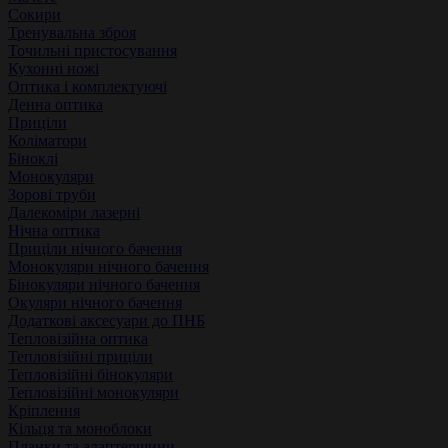
Сокири
Тренувальна зброя
Точильні пристосування
Кухонні ножі
Оптика і комплектуючі
Денна оптика
Приціли
Коліматори
Біноклі
Монокуляри
Зорові труби
Далекоміри лазерні
Нічна оптика
Приціли нічного бачення
Монокуляри нічного бачення
Бінокуляри нічного бачення
Окуляри нічного бачення
Додаткові аксесуари до ПНБ
Тепловізійна оптика
Тепловізійні приціли
Тепловізійні бінокуляри
Тепловізійні монокуляри
Кріплення
Кільця та моноблоки
Планки та адаптершини