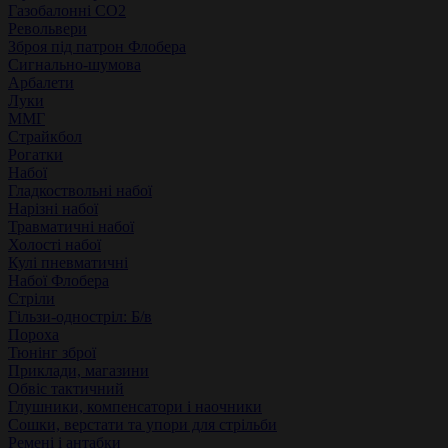
Газобалонні СО2
Револьвери
Зброя під патрон Флобера
Сигнально-шумова
Арбалети
Луки
ММГ
Страйкбол
Рогатки
Набої
Гладкоствольні набої
Нарізні набої
Травматичні набої
Холості набої
Кулі пневматичні
Набої Флобера
Стріли
Гільзи-одностріл: Б/в
Пороха
Тюнінг зброї
Приклади, магазини
Обвіс тактичний
Глушники, компенсатори і наочники
Сошки, верстати та упори для стрільби
Ремені і антабки