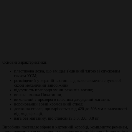
Основні характеристики:
пластикова ложа, що вміщає з'єднаний тягою зі спусковим
гачком УСМ;
розміщений у верхній частині заднього елемента спускової
скоби механічний запобіжник;
відсутність прапорця зміни режимів вогню;
висока планка Пикатинни;
виконаний з прозорого пластика дворядний магазин;
воронований зовні хромований ствол;
довжина ствола, що варіюється від 420 до 508 мм в залежності
від модифікації;
вага без магазину, що становить 3,3, 3,6, 3,8 кг.
Виробник поставляє зброю в картонній коробці, комплектує ременем,
інструментами для чищення, супроводжує сертифікатом, інструкцією.