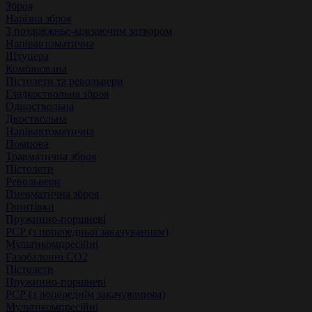
Зброя
Нарізна зброя
З поздовжньо-ковзаючим затвором
Напівавтоматична
Штуцера
Комбінована
Пістолети та револьвери
Гладкоствольна зброя
Одноствольна
Двоствольна
Напівавтоматична
Помпова
Травматична зброя
Пістолети
Револьвери
Пневматична зброя
Гвинтівки
Пружинно-поршневі
РСР (з попередньої закачуванням)
Мультикомпресійні
Газобалонні СО2
Пістолети
Пружинно-поршневі
РСР (з попереднім закачуванням)
Мультикомпресійні