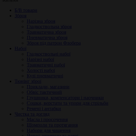
Б/В товари
Зброя
Нарізна зброя
Гладкоствольна зброя
Травматична зброя
Пневматична зброя
Зброя під патрон Флобера
Набої
Гладкоствольні набої
Нарізні набої
Травматичні набої
Холості набої
Кулі пневматичні
Тюнінг зброї
Приклади, магазини
Обвіс тактичний
Глушники, компенсатори і наочники
Сошки, верстати та упори для стрільби
Ремені і антабки
Чистка та догляд
Масла і просочення
Шомполи та протягання
Набори для чищення
Йоржі, шомпола та патчі