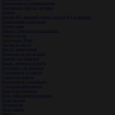
Патронташі та розвантаження
Навушники, беруші, окуляри
Кобури
Балони ВД, заправні станції, насоси ВД та шланги
Перехідники та штуцери
Хронографи
Мішені, тири та кулеуловлювачі
Змінні стволи
Аксесуари / Різне
Чистка та догляд
Масла і просочення
Шомполи та протягання
Набори для чищення
Йоржі, шомпола та патчі
Підставки для чищення
Сертифікати та пакети
Стрілецькі пакети
Подарункові сертифікати
Стрілецькі абонементи
Ножі й інструменти
Ножі з фіксованим клинком
Ножі складні
Мультитули
Мечі і шаблі
Мачете