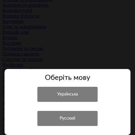
Комплексні кріплення
Комплектуючі
Кришки й бленди
Наочники
Одяг та екіпірування
Верхній одяг
Куртки
Костюми
Пуловери та светри
Піджаки і жилети
Сорочки та теніски
Футболки
Штани й комбінізони
Шорти
Оберiть мову
Інший одяг
Екіпірування
Взуття
Черевики
Заброди та комбінезони
Гумові чоботи
Чоботи
Кросівки
Сандалі
Інше взуття