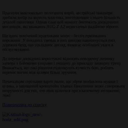
Прагнучи максимально полегшити виріб, австрійські інженери
зробили вибір на користь пластика, виготовивши з нього більшість
деталей гвинтівки. Однак саме цей момент бентежить досвідчених
мисливців, які вважають AUG-Z A2 недостатньо надійною зброєю.
Ще один помічений практиками мінус - безліч прихованих
порожнин. У похідних умовах в них швидко накопичується пил,
дорожня бруд, що ускладнює догляд, вимагає особливої ​​уваги в
обслуговуванні.
До переваг досвідчені користувачі відносять поворотну личинку
затвора з бойовими упорами і зміщену до прикладу затворну групу.
Вважається, що такі рішення підвищують кучність бою, роблять
перенос вогню між цілями більш зручним.
Початківцям стрільцям варто знати, що зброя позбавлена мушки і
цілика, а завищений кронштейн планки Пикатинни може створювати
незручності для тих, хто звик цілитися при класичному положенні
ложі.
Повернення до списку