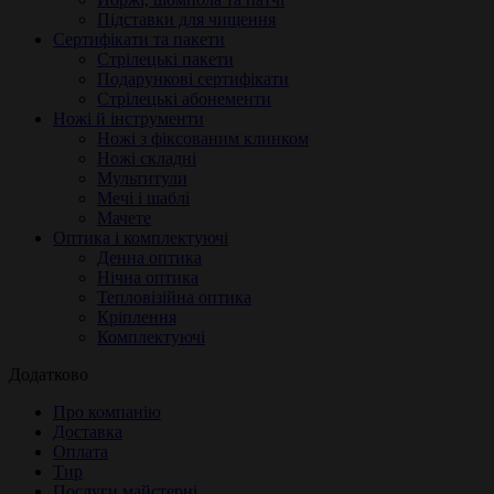
Підставки для чищення
Сертифікати та пакети
Стрілецькі пакети
Подарункові сертифікати
Стрілецькі абонементи
Ножі й інструменти
Ножі з фіксованим клинком
Ножі складні
Мультитули
Мечі і шаблі
Мачете
Оптика і комплектуючі
Денна оптика
Нічна оптика
Тепловізійна оптика
Кріплення
Комплектуючі
Додатково
Про компанію
Доставка
Оплата
Тир
Послуги майстерні