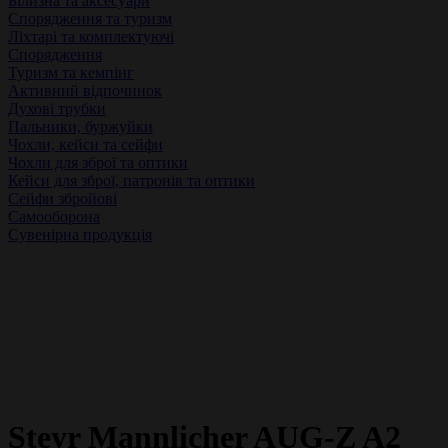
Білизна та аксесуари
Спорядження та туризм
Ліхтарі та комплектуючі
Спорядження
Туризм та кемпінг
Активний відпочинок
Духові трубки
Пальники, буржуйки
Чохли, кейси та сейфи
Чохли для зброї та оптики
Кейси для зброї, патронів та оптики
Сейфи збройові
Самооборона
Сувенірна продукція
Steyr Mannlicher AUG-Z A2