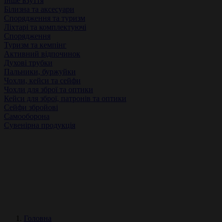
Інше взуття
Білизна та аксесуари
Спорядження та туризм
Ліхтарі та комплектуючі
Спорядження
Туризм та кемпінг
Активний відпочинок
Духові трубки
Пальники, буржуйки
Чохли, кейси та сейфи
Чохли для зброї та оптики
Кейси для зброї, патронів та оптики
Сейфи збройові
Самооборона
Сувенірна продукція
Головна