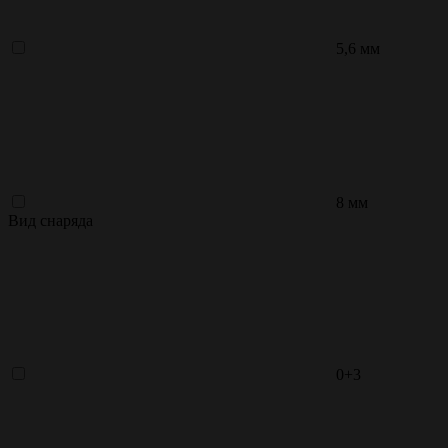
5,6 мм
8 мм
Вид снаряда
0+3