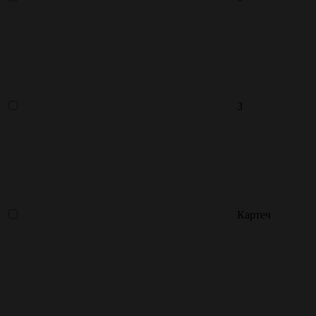
3
Картеч