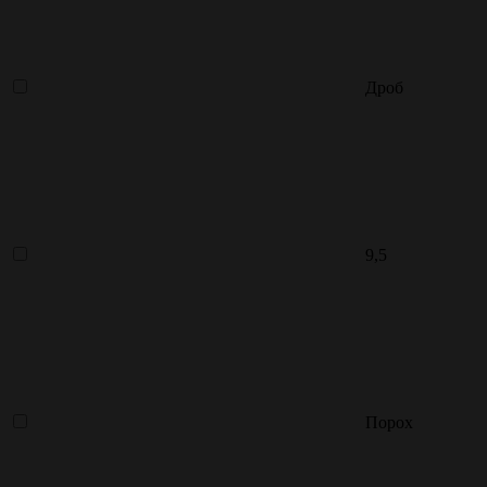
Дроб
9,5
Порох