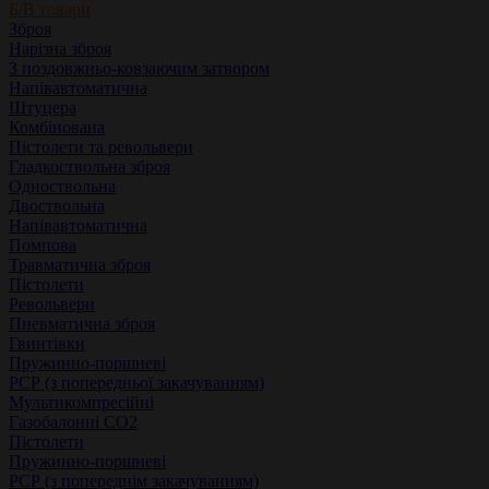
Б/В товари
Зброя
Нарізна зброя
З поздовжньо-ковзаючим затвором
Напівавтоматична
Штуцера
Комбінована
Пістолети та револьвери
Гладкоствольна зброя
Одноствольна
Двоствольна
Напівавтоматична
Помпова
Травматична зброя
Пістолети
Револьвери
Пневматична зброя
Гвинтівки
Пружинно-поршневі
РСР (з попередньої закачуванням)
Мультикомпресійні
Газобалонні СО2
Пістолети
Пружинно-поршневі
РСР (з попереднім закачуванням)