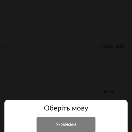
12
.45 (11,43мм)
7.62 мм
Оберiть мову