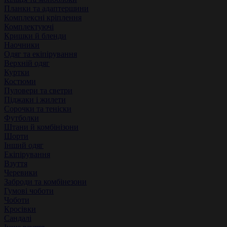
Планки та адаптершини
Комплексні кріплення
Комплектуючі
Кришки й бленди
Наочники
Одяг та екіпірування
Верхній одяг
Куртки
Костюми
Пуловери та светри
Піджаки і жилети
Сорочки та теніски
Футболки
Штани й комбінізони
Шорти
Інший одяг
Екіпірування
Взуття
Черевики
Заброди та комбінезони
Гумові чоботи
Чоботи
Кросівки
Сандалі