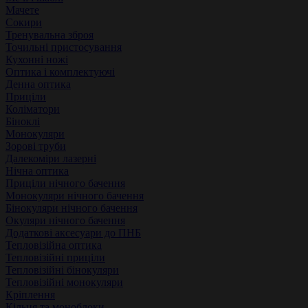
Мачете
Сокири
Тренувальна зброя
Точильні пристосування
Кухонні ножі
Оптика і комплектуючі
Денна оптика
Приціли
Коліматори
Біноклі
Монокуляри
Зорові труби
Далекоміри лазерні
Нічна оптика
Приціли нічного бачення
Монокуляри нічного бачення
Бінокуляри нічного бачення
Окуляри нічного бачення
Додаткові аксесуари до ПНБ
Тепловізійна оптика
Тепловізійні приціли
Тепловізійні бінокуляри
Тепловізійні монокуляри
Кріплення
Кільця та моноблоки