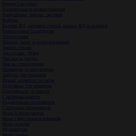
Ремені і антабки
Патронташі та розвантаження
Навушники, беруші, окуляри
Кобури
Балони ВД, заправні станції, насоси ВД та шланги
Перехідники та штуцери
Хронографи
Мішені, тири та кулеуловлювачі
Змінні стволи
Аксесуари / Різне
Чистка та догляд
Масла і просочення
Шомполи та протягання
Набори для чищення
Йоржі, шомпола та патчі
Підставки для чищення
Сертифікати та пакети
Стрілецькі пакети
Подарункові сертифікати
Стрілецькі абонементи
Ножі й інструменти
Ножі з фіксованим клинком
Ножі складні
Мультитули
Мечі і шаблі