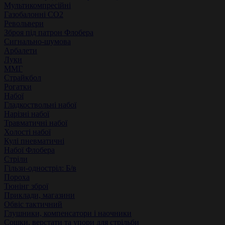
Мультикомпресійні
Газобалонні СО2
Револьвери
Зброя під патрон Флобера
Сигнально-шумова
Арбалети
Луки
ММГ
Страйкбол
Рогатки
Набої
Гладкоствольні набої
Нарізні набої
Травматичні набої
Холості набої
Кулі пневматичні
Набої Флобера
Стріли
Гільзи-одностріл: Б/в
Пороха
Тюнінг зброї
Приклади, магазини
Обвіс тактичний
Глушники, компенсатори і наочники
Сошки, верстати та упори для стрільби