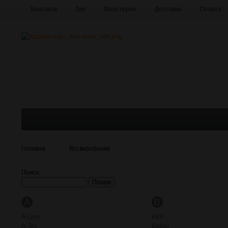
Контакти
Тир
Майстерня
Доставка
Оплата
Про компанію
Галерея
Головна
Всі виробники
Поиск:
A
B
A-Line
B&P
A-Tec
Baikal