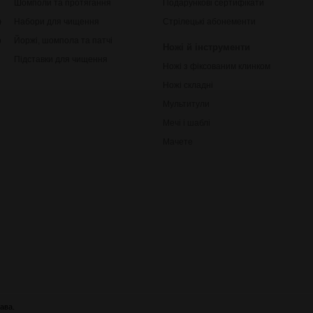
Шомполи та протягання
Подарункові сертифікати
ки
Набори для чищення
Стрілецькі абонементи
рільби
Йоржі, шомпола та патчі
Ножі й інструменти
Підставки для чищення
Ножі з фіксованим клинком
Ножі складні
Мультитули
Мечі і шаблі
Мачете
ава.