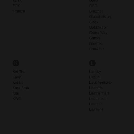
Fenix
Geco
FOX
GGG
Franchi
Gletcher
Global Vision
Glock
Gold Astro
Grand Way
Griffon
GrovTec
Gun&Fun
K
L
Kel-Tec
Lansky
Khan
Lapua
Konus
Lass Appeaux
Kora Brno
Leapers
Kral
Leatherman
KWC
LedLenser
Leupold
Lighten7