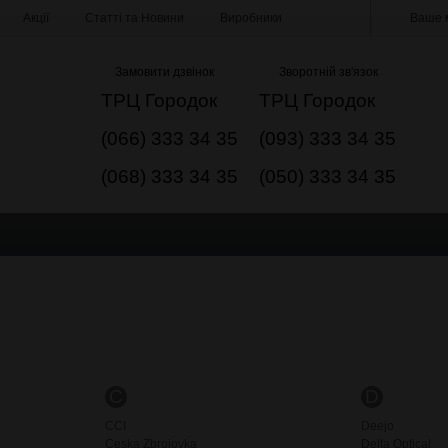
Акції
Статті та Новини
Виробники
Ваше м
Замовити дзвінок
Зворотній зв'язок
ТРЦ Городок
ТРЦ Городок
(066) 333 34 35
(093) 333 34 35
(068) 333 34 35
(050) 333 34 35
C
D
CCI
Deejo
Ceska Zbrojovka
Delta Optical