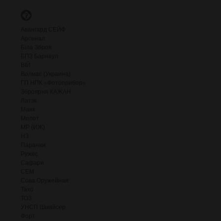
�
Авангард СЕЙФ
Арсенал
Біла Зброя
БПЗ Барнаул
ВІЙ
Волмас (Украина)
ГП НПК «Фотоприбор»
Зброярня КАЖАН
Латэк
Маяк
Молот
МР (ИЖ)
НЗ
Паранюк
Ружес
Сафари
СЕМ
Сова Оружейная
Тахо
ТОЗ
УНСП Шмайсер
Форт