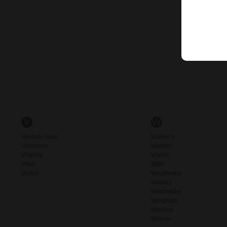
V
W
Venture Gear
Walker's
Victorinox
Walther
Virginia
Warne
Vitan
WBP
Vortex
Weatherby
Webley
Winchester
Windham
WinGun
Winner