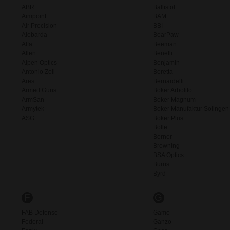
ABR
Ballistol
Aimpoint
BAM
Air Precision
BBI
Alebarda
BearPaw
Alfa
Beeman
Allen
Benelli
Alpen Optics
Benjamin
Antonio Zoli
Beretta
Ares
Bernardelli
Armed Guns
Boker Arbolito
ArmSan
Boker Magnum
Armytek
Boker Manufaktur Solingen
ASG
Boker Plus
Bolle
Borner
Browning
BSA Optics
Burris
Byrd
F
G
FAB Defense
Gamo
Federal
Ganzo