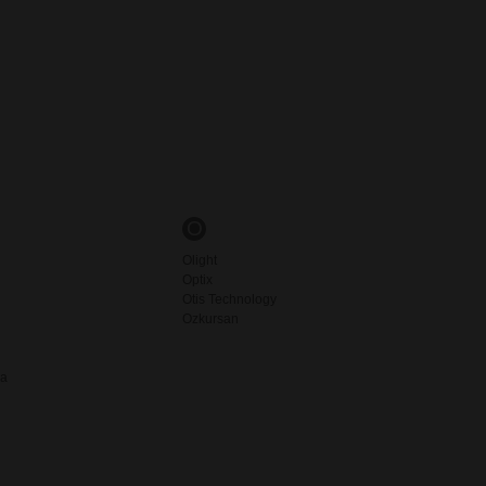
O
Olight
Optix
Otis Technology
Ozkursan
ia