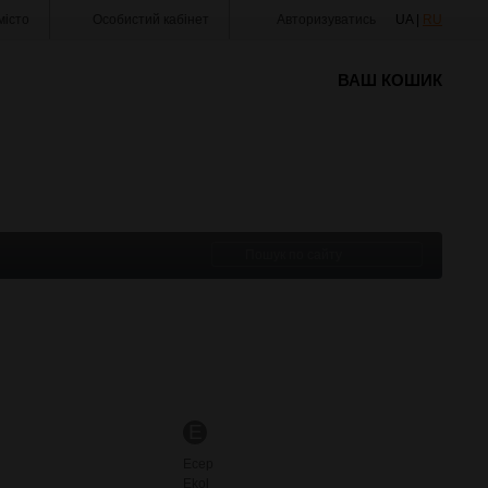
істо
Особистий кабінет
Авторизуватись
UA |
RU
ВАШ КОШИК
E
Ecep
Ekol