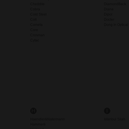
Cheddite
DiamondBack
Cobra
Diana
Cold Steel
Dipol
Colt
Docter
Cometa
Dong In Optical
Core
Crosman
Cytac
H
I
Haendler&Natermann
Istanbul Silah
Hammerli