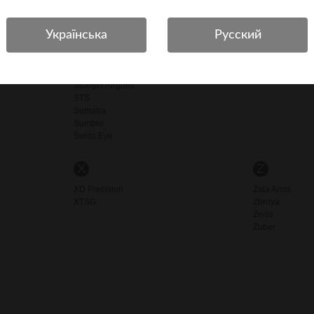
SPA
Spyderco
Stalker
Steel
Stil Crin
Stoeger
Stoeger Airguns
STS
Sumatra
Sumbro
Swiss Eye
X
Z
XD Precision
Zala Arms
XTSG
Zbroya
Zeiss
Zuber