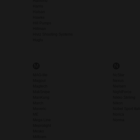
Hamond
Harris
Hatsan
Hawke
Hill Pumps
Hillman
Hiviz Shooting Systems
Huglu
M
N
MAG-lite
NcStar
Magpul
Nexus
Magtech
Nielsen
MakSnipe
NightForce
ManKung
Nikko Stirling
March
Nikon
Maveric
Nobel Sport Ital
ME
Norica
Mega Line
Norma
Meprolight
Mesko
Milfoam