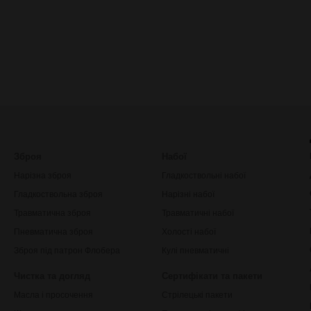
Зброя
Набої
Нарізна зброя
Гладкоствольні набої
Гладкоствольна зброя
Нарізні набої
Травматична зброя
Травматичні набої
Пневматична зброя
Холості набої
Зброя під патрон Флобера
Кулі пневматичні
Чистка та догляд
Сертифікати та пакети
Масла і просочення
Стрілецькі пакети