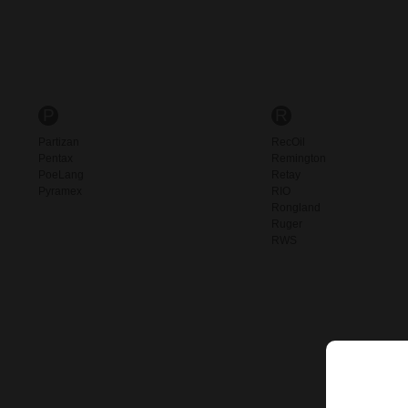
P
R
Partizan
RecOil
Pentax
Remington
PoeLang
Retay
Pyramex
RIO
Rongland
Ruger
RWS